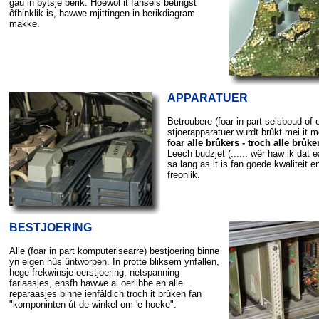
gau in bytsje berik. Hoewol it fansels betingst
ôfhinklik is, hawwe mjittingen in berikdiagram
makke.
APPARATUER
Betroubere (foar in part selsboud of
stjoerapparatuer wurdt brûkt mei it m
foar alle brûkers - troch alle brûke
Leech budzjet (...... wêr haw ik dat e
sa lang as it is fan goede kwaliteit e
freonlik.
BESTJOERING
Alle (foar in part komputerisearre) bestjoering binne
yn eigen hûs ûntworpen. In protte bliksem ynfallen,
hege-frekwinsje oerstjoering, netspanning
fariaasjes, ensfh hawwe al oerlibbe en alle
reparaasjes binne ienfâldich troch it brûken fan
"komponinten út de winkel om 'e hoeke".